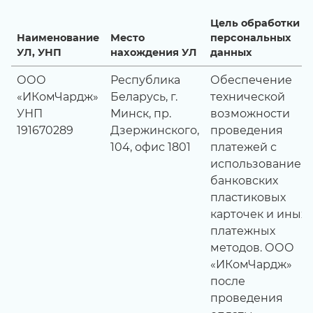
Цель обработки
Наименование
Место
персональных
УЛ, УНП
нахождения УЛ
данных
ООО
Республика
Обеспечение
«ИКомЧардж»
Беларусь, г.
технической
УНП
Минск, пр.
возможности
191670289
Дзержинского,
проведения
104, офис 1801
платежей с
использованием
банковских
пластиковых
карточек и иных
платежных
методов. ООО
«ИКомЧардж»
после
проведения