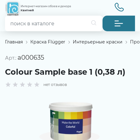
Интернет-магазин обоев и декора
Квитней
Главная
Краска Flügger
Интерьерные краски
Про
a000635
Арт.:
Colour Sample base 1 (0,38 л)
нет отзывов