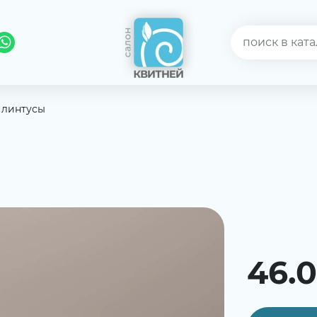
линтусы
46.