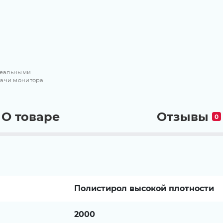
 реальными
дачи монитора
О товаре
Отзывы
0
Полистирол высокой плотности
2000