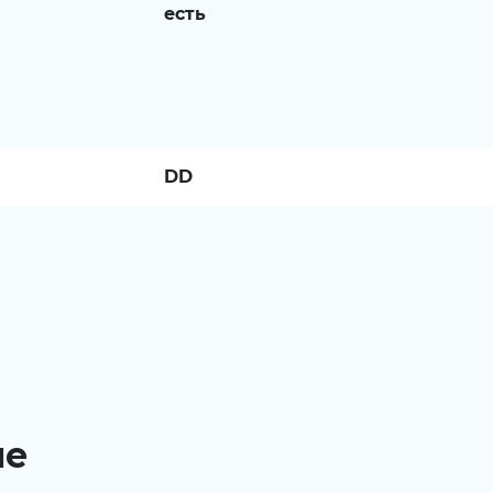
есть
DD
ые